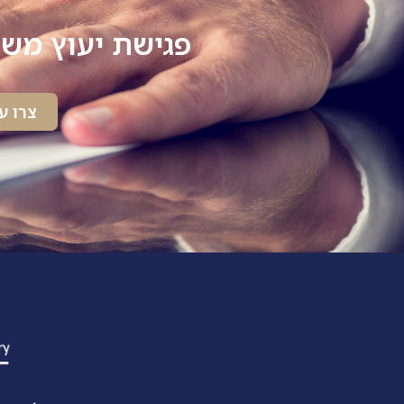
פגישת יעוץ משפ
צרו ע