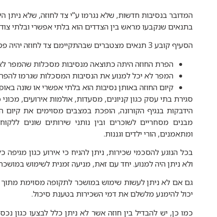
המדובר בנסיבות חדשות, שלא נגרמו ע"י צד לחוזה, שלא ניתן הי
בתנאים שנקבעו מראש בין הצדדים הוא בלתי אפשרי ובלתי צוד
הסעיף קובע 3 תנאים מצטברים שבהתקיימם צד לחוזה יהיה פטור מתוצאות ההפרה ואי קיום החוזה:
הפרת החוזה היתה כתוצאה מנסיבות מסכלות שהמפר לא 
המפר לא יכל למנוע את הנסיבות המסכלות שגרמו להפרת
קיום החוזה באותן נסיבות הוא בלתי אפשרי או שונה באופן
סגירת בתי עסק כגון
קניונים, מסעדות, אולמות אירועים, מכוני כ
הידבקות בנגיף הקורונה, הופכת במצבים מסוימים את קיום הח
מבנים מסחריים לשוכרים ובין נותני שירותים שונים ללקוחות
ומתאמנים, הורי ילדים וגננות.
בכל הנוגע להסכמי שכירות, ניתן להניח כי אירוע כגון מגיפה כ
ולא ניתן היה למנוע. יחד עם זאת, מניעה זמנית לשימוש במושכר 
גם אם לא ניתן לעשות שימוש במושכר לתקופה מסוימת מתוך תק
יכול להימנע מלשלם את דמי השכירות בטענת סיכול.
כמו כן, יש להבדיל בין חוזה אשר לא ניתן כלל לבצעו כגון נכס 