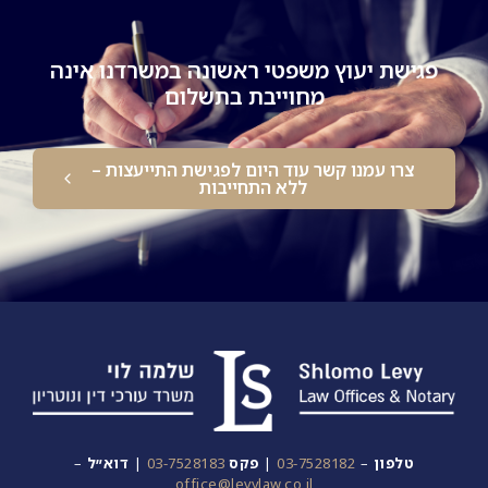
פגישת יעוץ משפטי ראשונה במשרדנו אינה
מחוייבת בתשלום
צרו עמנו קשר עוד היום לפגישת התייעצות –
ללא התחייבות
טלפון
–
03-7528182
|
פקס
03-7528183
|
דוא״ל
–
office@levylaw.co.il