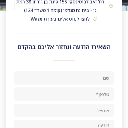
רח’ זאב ז’בוטינסקי 155 פינת בן גוריון 38 רמת
גן - בית נח מנחמי (קומה 1 משרד 124)
לחצו לנווט אלינו בעזרת Waze
השאירו הודעה ונחזור אליכם בהקדם