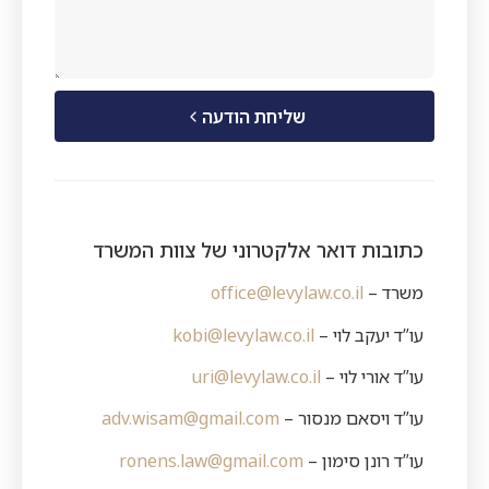
שליחת הודעה
כתובות דואר אלקטרוני של צוות המשרד
משרד –
office@levylaw.co.il
עו”ד יעקב לוי –
kobi@levylaw.co.il
עו”ד אורי לוי –
uri@levylaw.co.il
עו”ד ויסאם מנסור –
adv.wisam@gmail.com
עו”ד רונן סימון –
ronens.law@gmail.com