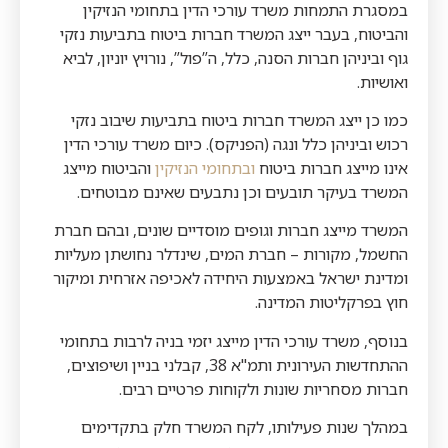
במסגרת התמחות משרד עורכי הדין בתחומי הנזיקין
והביטוח, בעבר ייצג המשרד חברות ביטוח בתביעות נזקי
גוף וביניהן חברות הסנה, כלל, ה”פול”, נורויץ יוניון, לביא
ואושיות.
כמו כן ייצג המשרד חברות ביטוח בתביעות שיבוב נזקי
רכוש וביניהן כלל ונגה (הפניקס). כיום משרד עורכי הדין
אינו מייצג חברות ביטוח
ובתחומי הנזיקין
והביטוח מייצג
המשרד בעיקר תובעים וכן נתבעים שאינם מבוטחים.
המשרד מייצג חברות וגופים מוסדיים שונים, ובהם חברת
החשמל, מקורות – חברת המים, שינדלר נחושתן מעליות
ומדינת ישראל באמצעות היחידה לאכיפה אזרחית ומיקור
חוץ בפרקליטות המדינה.
בנוסף, משרד עורכי הדין מייצג יזמי בניה לרבות בתחומי
ההתחדשות העירונית ותמ"א 38, קבלני בניין ושיפוצים,
חברות מסחריות שונות ולקוחות פרטיים רבים.
במהלך שנות פעילותו, לקח המשרד חלק בתקדימים