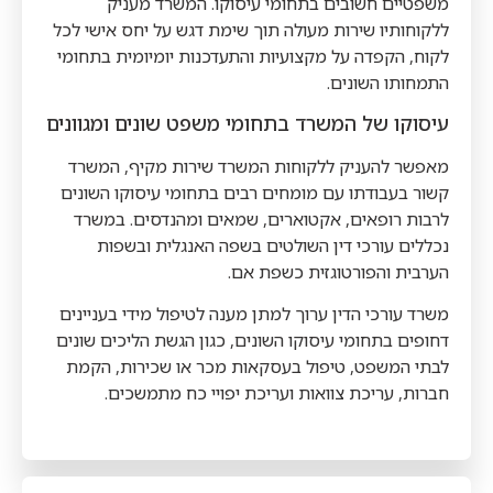
משפטיים חשובים בתחומי עיסוקו. המשרד מעניק
ללקוחותיו שירות מעולה תוך שימת דגש על יחס אישי לכל
לקוח, הקפדה על מקצועיות והתעדכנות יומיומית בתחומי
התמחותו השונים.
עיסוקו של המשרד בתחומי משפט שונים ומגוונים
מאפשר להעניק ללקוחות המשרד שירות מקיף, המשרד
קשור בעבודתו עם מומחים רבים בתחומי עיסוקו השונים
לרבות רופאים, אקטוארים, שמאים ומהנדסים. במשרד
נכללים עורכי דין השולטים בשפה האנגלית ובשפות
הערבית והפורטוגזית כשפת אם.
משרד עורכי הדין ערוך למתן מענה לטיפול מידי בעניינים
דחופים בתחומי עיסוקו השונים, כגון הגשת הליכים שונים
לבתי המשפט, טיפול בעסקאות מכר או שכירות, הקמת
חברות, עריכת צוואות ועריכת יפויי כח מתמשכים.