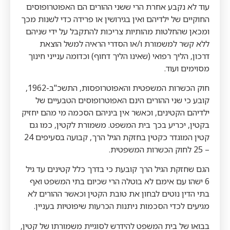
עוד לא נקבע אחרת הרי ששני ההורים הם האפוטרופוסים
החוקיים של ילדיהם ואין בגירושין או פרידה כדי לשנות מכך
ומכאן שהחלטות מהותיות צריכות להתקבל על ידי שניהם
ללא קשר למשמורת ו/או הסדרי הראיה למשל הוצאת
דרכון, הליך רפואי (שאינו הליך דחוף) וכדומה ענייני חינוך
מסוימים ועוד.
חוק הכשרות המשפטית והאפוטרופסות, התשכ"ב-1962,
קובע כי שני ההורים הינם האפוטרופוסים הטבעיים של
ילדיהם הקטינים, וכאשר אין ביניהם הסכמה מי מהם יחזיק
בקטין, יכריע בכך בית המשפט. משמורת לקטין, כמו גם
קטין המוגדר כקטין בחזקת הגיל הרך, קבועה בסעיפים 24
– 25 לחוק הכשרות המשפטית.
הגם שחזקת הגיל הרך קובעת כי בדרך כלל קטינים עד גיל
6 ישהו עם אימם לא בוטלה הרי שכיום בתי המשפט ואף
בתי הדין נוטים לבחון את טובת הקטין וכאשר ההורים לא
מגיעים לכדי הסכמות ניתנות הכרעות שיפוטיות בעניין.
בבואו של בית המשפט להידרש לסוגיית משמורתו של קטין,