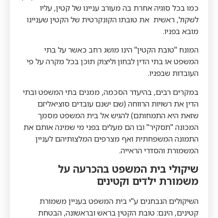
כמו בכל סוגיה אחרת בה מעורב עניינו של קטין, עליו
לשקול, ראשית את טובתו הקונקרטית של הקטין שעניינו
מובא בפניו.
המונח "טובת הקטין" הינו מושג רחב כאשר על בתי
המשפט או בתי הדין לבחון וליצוק תוכן בכל מקרה על פי
העובדות שבפניו.
במקרים רבים, בהיעדר הסכמה, ממנים בתי המשפט ובתי
הדין את רשויות הרווחה (שם ישנם עובדים סוציאליזם
שזאת היא התמחותם) להגיש אל בית המשפט מסמך
המכונה "תסקיר" ובו הם מעלים בפני מי שמינה אותם את
התמונה המשפחתית ואף מצרפים המלצותיהם לעניין
המשמורת והסדרי הראייה.
שיקולי בית המשפט בהכרעה על
משמורת ילדים וקטינים
השיקולים הנבחנים ע"י בית המשפט בעניין משמורת
קטינים, הינם: טובת הקטין בראש ובראשונה, הבטחת