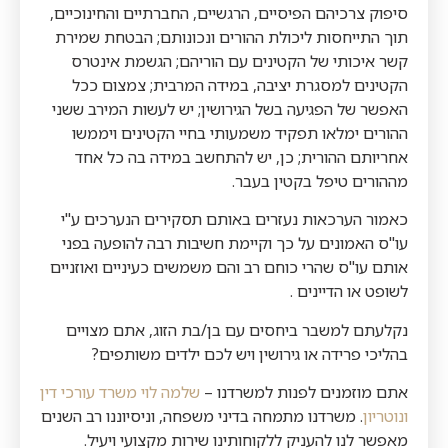
סיפוק צרכיהם הפיסיים, הרגשיים, החברתיים והחינוכיים,
תוך התייחסות ליכולת ההורים ונכונותם; הבטחת שמירת
קשר איכותי של הקטינים עם הוריהם; הגשמת אינטרס
הקטינים למסגרת יציבה, במידה המרבית; צמצום ככל
האפשר של הפגיעה בשל הגירושין; יש לעשות המירב ששני
ההורים ימלאו תפקיד משמעותי בחיי הקטינים ויממשו
אחריותם ההורית; כן, יש להתחשב במידה בה כל אחד
מההורים טיפל בקטין בעבר.
כאמור הערכאות נעזרים באותם תסקירים הנערכים ע"י
עו"ס האמונים על כך וקיימת חשיבות רבה להופעה בפני
אותם עו"ס שהרי כוחם רב והם משמשים כעיניים ואוזניים
לשופט או הדיינים .
נקלעתם
למשבר ביחסים עם בן/בת הזוג, אתם מצויים
בהליכי פרידה או גירושין ויש לכם ילדים משותפים?
אתם מוזמנים לפנות למשרדנו –
שלמה לוי משרד עורכי דין
ונוטריון
. משרדנו מתמחה בדיני משפחה, וניסיוננו רב השנים
מאפשר לנו להעניק ללקוחותינו שירות מקצועי ויעיל.