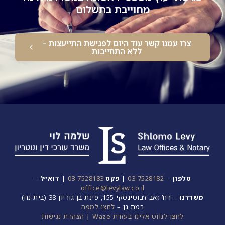
מחוייבת בתשלום
צרו עמנו קשר עוד היום לפגישת התייעצות –
ללא התחייבות
טלפון
–
03-7528182
|
פקס
03-7528183
|
דוא״ל
–
office@levylaw.co.il
משרדנו
– רח’ זאב ז’בוטינסקי 155, פינת בן גוריון 38 (בית נח)
רמת גן –
לחצו למפה
לחצו לנווט אלינו בעזרת Waze
|
הצהרת נגישות