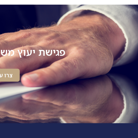
פגישת יעוץ משפ
צרו ע