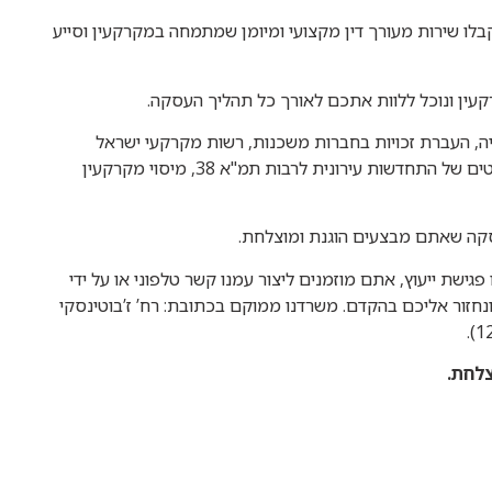
לו שירות מעורך דין מקצועי ומיומן שמתמחה במקרקעין וסייע
רקעין ונוכל ללוות אתכם לאורך כל תהליך העסקה.
, העברת זכויות בחברות משכנות, רשות מקרקעי ישראל
ולשכת רישום המקרקעין, צווי מניעה, תביעות הצהרתיות, פרויקטים של התחדשות עירונית לרבות תמ"א 38, מיסוי מקרקעין
עסקה שאתם מבצעים הוגנת ומוצלחת.
ישת ייעוץ, אתם מוזמנים ליצור עמנו קשר טלפוני או על ידי
נחזור אליכם בהקדם. משרדנו ממוקם בכתובת: רח’ ז’בוטינסקי
צלחת.