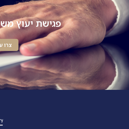
פגישת יעוץ משפ
צרו ע