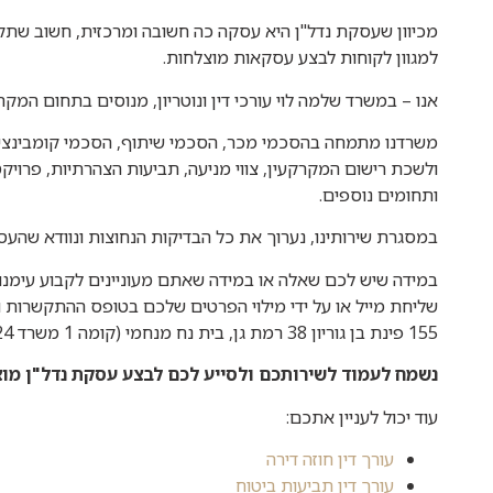
מכיוון שעסקת נדל"ן היא עסקה כה חשובה ומרכזית, חשוב שתקב
למגוון לקוחות לבצע עסקאות מוצלחות.
אנו – במשרד שלמה לוי עורכי דין ונוטריון, מנוסים בתחום המק
משרדנו מתמחה בהסכמי מכר, הסכמי שיתוף, הסכמי קומבינציה
ותחומים נוספים.
במסגרת שירותינו, נערוך את כל הבדיקות הנחוצות ונוודא שה
במידה שיש לכם שאלה או במידה שאתם מעוניינים לקבוע עימנו פג
שליחת מייל או על ידי מילוי הפרטים שלכם בטופס ההתקשרות ו
155 פינת בן גוריון 38 רמת גן, בית נח מנחמי (קומה 1 משרד 124).
נשמח לעמוד לשירותכם ולסייע לכם לבצע עסקת נדל"ן מו
עוד יכול לעניין אתכם:
עורך דין חוזה דירה
עורך דין תביעות ביטוח