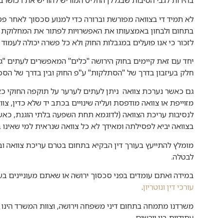
בהירות לגבי הסיבות שבגללן החליט המוריש להוריש את רכושו ב
לא תמיד די בצוואה מפורשת וברורה כדי למנוע סכסוך לאחר פטיר
בתחום ולבחון באמצעותו את האפשרויות לפתור את המחלוקת 
לזכור כי אנו פועלים במגבלות החוק ולא כל פשרה יכולה לעמוד 
יחד עם זאת קיימים בחוק הירושה "כלים" המאפשרים לעתים "גמ
חלק בעיזבון בדרך של "הסתלקות" ע"פ החוק ובין בדרך של הסכמ
גם כאשר נערכת צוואה ניתן לעתים לערער על תוקפה החוקי כאשר
מזוייפת או צוואה מודפסת ועליה שינויים בכתב יד שלא כדין, צו
לנסיבות עריכת הצוואה (לדוגמא תחת השפעה בלתי הוגנת, כאשר
בצוואה יביא לפסילתה ומאידך לא כל צוואה שנראית למי שאינו 
מומלץ להתייעץ בעורך דין הבקיא בתחום בטרם עריכת צוואה ובמ
לבטלה.
במידה ואתם עומדים בפני סכסוך ירושה או שאתם מעוניינים בע
עורכי דין ונוטריון
.
משרדנו מתמחה בתחום דיני משפחה וירושה, וצוות המשרד הינו בע
עתידיות בין יורשים.