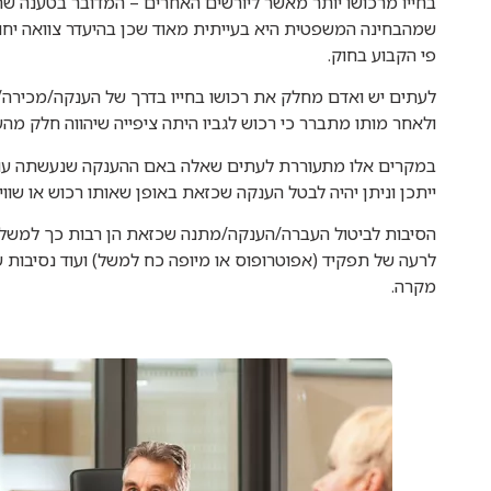
בחייו מרכושו יותר מאשר ליורשים האחרים – המדובר בטענה שהגם
שמהבחינה המשפטית היא בעייתית מאוד שכן בהיעדר צוואה יחולק
פי הקבוע בחוק.
לעתים יש ואדם מחלק את רכושו בחייו בדרך של הענקה/מכירה/
ולאחר מותו מתברר כי רכוש לגביו היתה ציפייה שיהווה חלק מהעיז
במקרים אלו מתעוררת לעתים שאלה באם ההענקה שנעשתה עוד 
ייתכן וניתן יהיה לבטל הענקה שכזאת באופן שאותו רכוש או שווי
הסיבות לביטול העברה/הענקה/מתנה שכזאת הן רבות כך למשל 
לרעה של תפקיד (אפוטרופוס או מיופה כח למשל) ועוד נסיבות שו
מקרה.