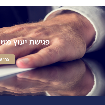
פגישת יעוץ משפ
צרו ע