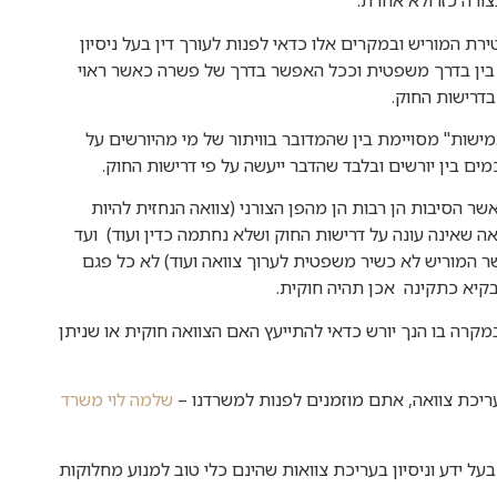
צורה כזו ולא אחרת.
ת המוריש ובמקרים אלו כדאי לפנות לעורך דין בעל ניסיון
בין בדרך משפטית וככל האפשר בדרך של פשרה כאשר ראוי
בדרישות החוק.
ישות" מסויימת בין שהמדובר בוויתור של מי מהיורשים על
ים בין יורשים ובלבד שהדבר ייעשה על פי דרישות החוק.
 הסיבות הן רבות הן מהפן הצורני (צוואה הנחזית להיות
ואה שאינה עונה על דרישות החוק ושלא נחתמה כדין ועוד) ועד
 המוריש לא כשיר משפטית לערוך צוואה ועוד) לא כל פגם
בקיא כתקינה אכן תהיה חוקית.
קרה בו הנך יורש כדאי להתייעץ האם הצוואה חוקית או שניתן
ריכת צוואה, אתם מוזמנים לפנות למשרדנו –
שלמה לוי משרד
ל ידע וניסיון בעריכת צוואות שהינם כלי טוב למנוע מחלוקות