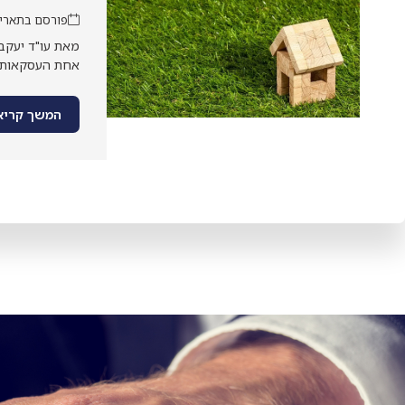
פורסם בתאריך: או
מאת עו"ד יעקב 
אחת העסקאות הג
המשך קריא