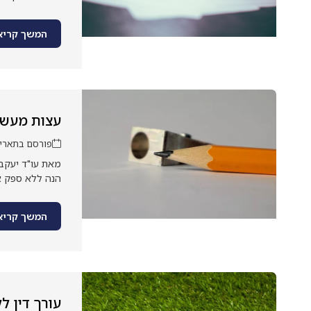
המשך קריא
עצות מעשיו
פורסם בתאריך: או
מאת עו"ד יעקב 
הנה ללא ספק א
המשך קריא
עורך דין ל