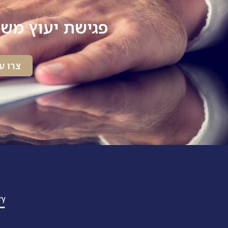
פגישת יעוץ משפ
צרו ע