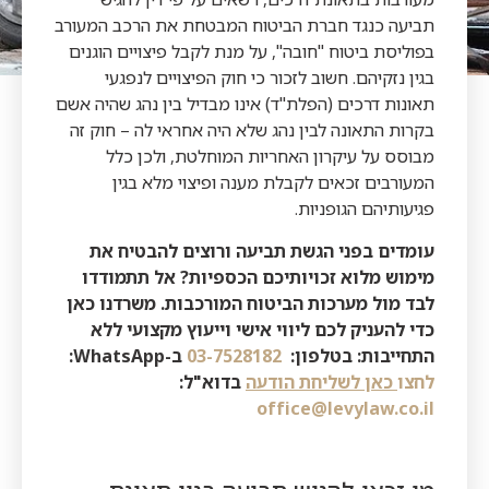
תביעה כנגד חברת הביטוח המבטחת את הרכב המעורב
בפוליסת ביטוח "חובה", על מנת לקבל פיצויים הוגנים
בגין נזקיהם. חשוב לזכור כי חוק הפיצויים לנפגעי
תאונות דרכים (הפלת"ד) אינו מבדיל בין נהג שהיה אשם
בקרות התאונה לבין נהג שלא היה אחראי לה – חוק זה
מבוסס על עיקרון האחריות המוחלטת, ולכן כלל
המעורבים זכאים לקבלת מענה ופיצוי מלא בגין
פגיעותיהם הגופניות.
עומדים בפני הגשת תביעה ורוצים להבטיח את
מימוש מלוא זכויותיכם הכספיות? אל תתמודדו
לבד מול מערכות הביטוח המורכבות. משרדנו כאן
כדי להעניק לכם ליווי אישי וייעוץ מקצועי ללא
התחייבות: בטלפון:
03-7528182
ב-
WhatsApp:
לחצו
כאן לשליחת הודעה
בדוא"ל:
office@levylaw.co.il