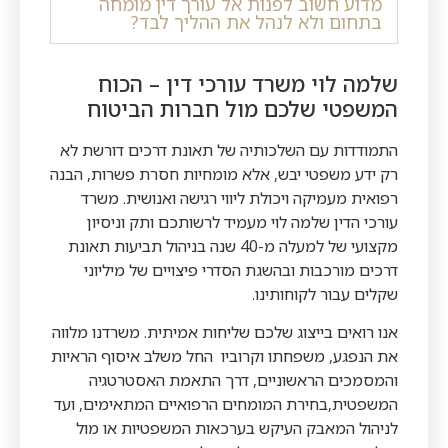
מדוע חשוב לפנות אל עורך דין מומחה
בתחום ולא לנהל את ההליך לבד?
שלמה לוי משרד עורכי דין – הכוח
המשפטי שלכם מול חברות הביטוח
התמודדות עם השלכותיה של תאונת דרכים דורשת לא
רק ידע משפטי יבש, אלא מומחיות חסרת פשרות, הבנה
רפואית מעמיקה ויכולת ליווי רגישה ואנושית. משרד
עורכי הדין שלמה לוי מעמיד לרשותכם ותק וניסיון
מקצועי של למעלה מ-40 שנה בניהול תביעות תאונת
דרכים מורכבות ובהשגת הסדרי פיצויים של מיליוני
שקלים עבור לקוחותינו.
אנו רואים בייצוג שלכם שליחות אמיתית. משרדנו מלווה
את הנפגע, משפחתו וקרוביו החל משלב איסוף הראיות
והמסמכים הראשוניים, דרך התאמת האסטרטגיה
המשפטית,בחירת המומחים הרפואיים המתאימים, ועד
לניהול המאבק העיקש בערכאות המשפטיות או מול