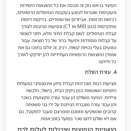
הפיצוי בראש נזק זה מכסה את כל ההוצאות הישירות
והעקיפות שנגרמו לנפגע בעקבות הטיפולים הרפואיים,
רכישת תרופות, אביזרים אורטופדיים, בדיקות דימות
מתקדמות (כגון MRI או CT) ונסיעות מרובות לצורך
קבלת הטיפולים. לשם קבלת החזר מלא, חיוני לשמור
על קבלות מסודרות ותיעוד ברור של כל הוצאה. עבור
נפגעים בעלי נכויות קשות, רכיב זה יגלם בתוכו גם את
אומדן ההוצאות הרפואיות העתידיות להן יזדקקו לאורך
כל חייהם.
4. עזרת הזולת
פציעות רבות מצריכות קבלת סיוע אינטנסיבי בפעולות
היומיום השוטפות כגון ניקיון הבית, בישול, הלבשה
וניידות. הפיצוי משולם הן עבור עזרה מקצועית בשכר
והן עבור עזרה מוגברת הניתנת על ידי בני משפחה
קרובים שהשקיעו מזמנם וממרצם מעבר למקובל, גם
אם לא שולם להם שכר בפועל בזמן אמת.
הטעויות הנפוצות שיכולות לעלות לכם