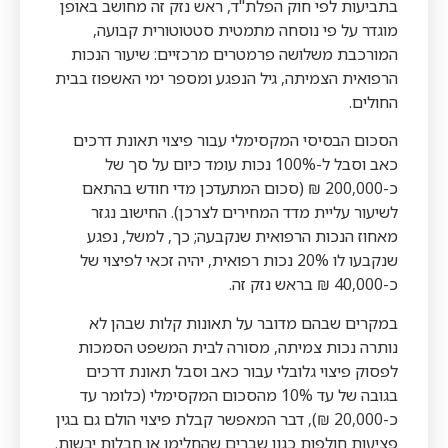
בתביעות לפי חוק הפלת"ד, ראש נזק זה מחושב באופן
מוגדר על פי נוסחה מתמטית סטטוטורית קבועה,
המורכבת משלושה פרמטרים מרכזיים: שיעור הנכות
הרפואית הצמיתה, גיל הנפגע ומספר ימי האשפוז בבית
החולים.
הסכום הבסיסי המקסימלי עבור פיצוי תאונת דרכים
כאב וסבל ל-100% נכות עומד כיום על סך של
כ-200,000 ₪ (סכום המתעדכן מדי חודש בהתאם
לשיעור עליית מדד המחירים לצרכן). החישוב נגזר
מאחוז הנכות הרפואית שנקבעה; כך, למשל, נפגע
שנקבעו לו 20% נכות רפואית, יהיה זכאי לפיצוי של
כ-40,000 ₪ בראש נזק זה.
במקרים שבהם מדובר על תאונות קלות שבהן לא
נותרה נכות צמיתה, מסורה לבית המשפט הסמכות
לפסוק פיצוי גלובלי עבור כאב וסבל תאונת דרכים
בגובה של עד 10% מהסכום המקסימלי (כלומר עד
כ-20,000 ₪), דבר המאפשר קבלת פיצוי הולם גם בגין
פציעות חולפות כגון שברים שהחלימו או חבלות יבשות.