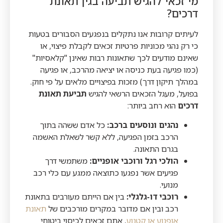
מי זכאי להגיש תביעה בגין תאונת
דרכים?
לעיתים קרובות אנו נתקלים בנפגעים הסבורים בטעות
כי רק נהגי מכוניות פרטיות זכאים לקבלת פיצוי, או
שאינם מודעים לכך שתאונות רבות שאינן "קלאסיות"
(כמו פגיעה בעת כניסה או יציאה מהרכב, או פגיעה
במהלך תיקון דרך) מזכות בפיצויים מלאים על פי חוק.
בפועל, מעגל הזכאים הרשאי להגיש
תביעת תאונת
דרכים
הוא רחב ביותר:
נהגים ונוסעים ברכב:
כל אדם ששהה בתוך
הרכב בזמן הפגיעה, ללא קשר לשאלת האשמה
בגרם התאונה.
הולכי רגל ורוכבי אופניים:
משתמשי דרך
פגיעים אשר נפגעו כתוצאה ממגע עם כלי רכב
מנועי.
רוכבי דו-גלגלי:
בין אם הייתם מעורבים בתאונת
רכב ובין אם מדובר במקרים מורכבים של
תאונת
אופנוע או קטנוע
, אתם זכאים לכיסוי ביטוחי